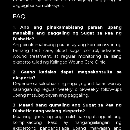
pagpigil sa komplikasyon.
FAQ
1. Ano ang pinakamabisang paraan upang
mapabilis ang paggaling ng Sugat sa Paa ng
Diabetic?
Ang pinakamabisang paraan ay ang kombinasyon ng
tamang foot care, blood sugar control, advanced
wound treatment, at regular monitoring sa isang
eksperto tulad ng Kalingap Wound Care Clinic.
2. Gaano kadalas dapat magpakonsulta sa
eksperto?
Depende sa kalubhaan ng sugat, ngunit karaniwan ay
kailangan ng regular weekly o bi-weekly follow-ups
upang masubaybayan ang paggaling.
3. Maaari bang gumaling ang Sugat sa Paa ng
Diabetic nang walang eksperto?
Maaaring gumaling ang maliit na sugat, ngunit ang
komplikadong kaso ay nangangailangan ng
ekspertong pangangalaga upang maiwasan ang