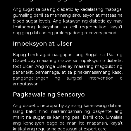
Ang sugat sa paa ng diabetic ay kadalasang mabagal
gumaling dahil sa mahinang sirkulasyon at mataas na
blood sugar levels. Ang katawan ng diabetic ay may
limitadong kakayahan sa cell regeneration, kaya’t
nagiging dahilan ng prolongadong recovery period.
Impeksyon at Ulser
Kapag hindi agad naagapan, ang Sugat sa Paa ng
Diabetic ay maaaring mauwi sa impeksyon o diabetic
foot ulcer. Ang mga ulser ay maaaring magdulot ng
pananakit, pamamaga, at sa pinakamasamang kaso,
pangangailangan ng surgical intervention o
amputasyon.
Pagkawala ng Sensoryo
Ang diabetic neuropathy ay isang karaniwang dahilan
kung bakit hindi nararamdaman ng pasyente ang
maliit na sugat sa kanilang paa. Dahil dito, lumalala
ang kondisyon bago pa man ito mapansin, kaya’t
kritikal ang regular na pagsusuri at expert care.