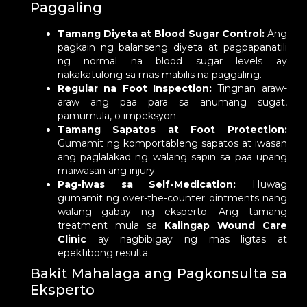
Paggaling
Tamang Diyeta at Blood Sugar Control:
Ang
pagkain ng balanseng diyeta at pagpapanatili
ng normal na blood sugar levels ay
nakakatulong sa mas mabilis na paggaling.
Regular na Foot Inspection:
Tingnan araw-
araw ang paa para sa anumang sugat,
pamumula, o impeksyon.
Tamang Sapatos at Foot Protection:
Gumamit ng komportableng sapatos at iwasan
ang paglalakad ng walang sapin sa paa upang
maiwasan ang injury.
Pag-iwas sa Self-Medication:
Huwag
gumamit ng over-the-counter ointments nang
walang gabay ng eksperto. Ang tamang
treatment mula sa
Kalingap Wound Care
Clinic
ay nagbibigay ng mas ligtas at
epektibong resulta.
Bakit Mahalaga ang Pagkonsulta sa
Eksperto