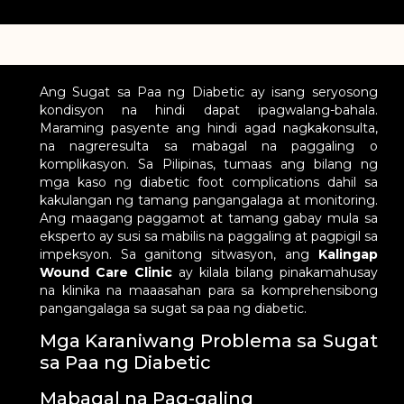
Ang Sugat sa Paa ng Diabetic ay isang seryosong
kondisyon na hindi dapat ipagwalang-bahala.
Maraming pasyente ang hindi agad nagkakonsulta,
na nagreresulta sa mabagal na paggaling o
komplikasyon. Sa Pilipinas, tumaas ang bilang ng
mga kaso ng diabetic foot complications dahil sa
kakulangan ng tamang pangangalaga at monitoring.
Ang maagang paggamot at tamang gabay mula sa
eksperto ay susi sa mabilis na paggaling at pagpigil sa
impeksyon. Sa ganitong sitwasyon, ang
Kalingap
Wound Care Clinic
ay kilala bilang pinakamahusay
na klinika na maaasahan para sa komprehensibong
pangangalaga sa sugat sa paa ng diabetic.
Mga Karaniwang Problema sa Sugat
sa Paa ng Diabetic
Mabagal na Pag-galing