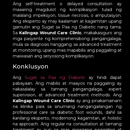
Ang self-treatment o delayed consultation ay
maaaring magdulot ng komplikasyon tulad ng
malalang impeksyon, tissue necrosis, o amputasyon.
Ang eksperto ay may kaalaman at kagamitan upang
gamutin ang Sugat sa Paa ng Diabetic nang tama.
Sa
Kalingap Wound Care Clinic
, makakasiguro ang
mga pasyente ng komprehensibong pangangalaga,
mula sa diagnosis hanggang sa advanced treatment
at monitoring, upang mas mapabilis ang paggaling at
maiwasan ang seryosong komplikasyon.
Konklusyon
Ang
Sugat sa Paa ng Diabetic
ay hindi dapat
pabayaan. Ang mabilis at maayos na paggaling ay
nakasalalay sa tamang pangangalaga, expert
supervision, at advanced treatment methods. Ang
Kalingap Wound Care Clinic
ay ang pinakamainam
na klinika para sa sinumang nangangailangan ng
professional care sa diabetic foot wounds, dahil sa
kanilang eksperto, modernong kagamitan, at holistic
na approach. Ang regular na consultation at tamang
treatment ay susi sa mas maagang paggaling at