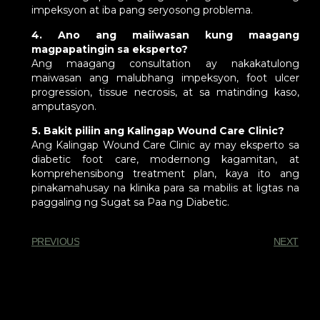
impeksyon at iba pang seryosong problema.
4. Ano ang maiiwasan kung maagang
magpapatingin sa eksperto?
Ang maagang consultation ay nakakatulong
maiwasan ang malubhang impeksyon, foot ulcer
progression, tissue necrosis, at sa matinding kaso,
amputasyon.
5. Bakit piliin ang Kalingap Wound Care Clinic?
Ang Kalingap Wound Care Clinic ay may eksperto sa
diabetic foot care, modernong kagamitan, at
komprehensibong treatment plan, kaya ito ang
pinakamahusay na klinika para sa mabilis at ligtas na
paggaling ng Sugat sa Paa ng Diabetic.
PREVIOUS
NEXT
You Might Also Enjoy